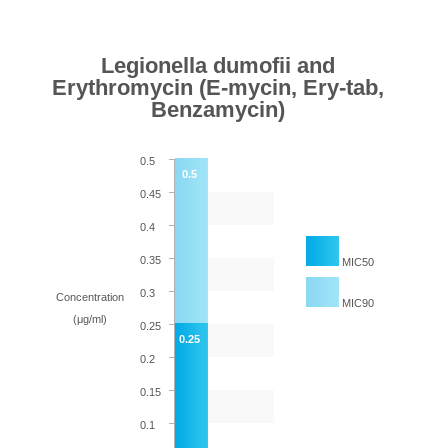
Legionella dumofii and
Erythromycin (E-mycin, Ery-tab,
Benzamycin)
0.5
0.5
0.45
0.4
0.35
MIC50
0.3
Concentration
MIC90
(μg/ml)
0.25
0.25
0.2
0.15
0.1